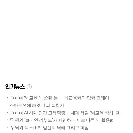
인기뉴스
[Focus] '뇌교육'에 쏠린 눈 … 뇌교육학과 입학 릴레이
스마트폰에 빼앗긴 뇌 되찾기
[Focus] AI 시대 인간 고유역량… 세계 유일 ‘뇌교육 학사’ 글로벌사이버대학교 뇌교육학과 주목
두 권의 '브레인 리부트'가 제안하는 서로 다른 뇌 활용법
[두뇌와 섹스] 6화 임신과 낙태 그리고 피임