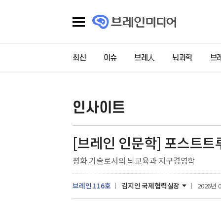
최신
이슈
브레人
뇌과학
브
인사이트
[브레인 인문학] 포스트트
평화 기술로서의 뇌교육과 지구경영학
브레인 116호
김지인 국제협력실장
2026년 0