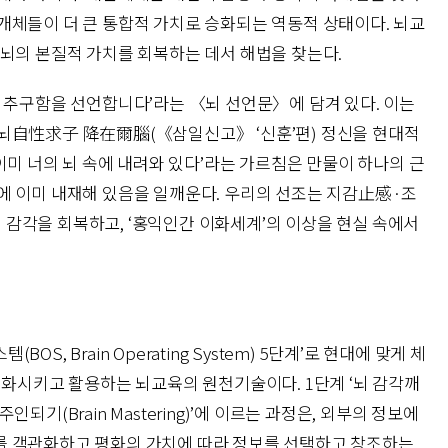
개체들이 더 큰 통합적 가치로 승화되는 역동적 상태이다. 뇌교
 뇌의 본질적 가치를 회복하는 데서 해법을 찾는다.
를 추구함을 선언합니다’라는 〈뇌 선언문〉에 담겨 있다. 이는
뇌自性求子 降在爾腦(《삼일신고》 ‘신훈’편) 정신을 현대적
 이미 너의 뇌 속에 내려와 있다’라는 가르침은 만물이 하나의 근
에 이미 내재해 있음을 일깨운다. 우리의 선조는 지감止感·조
감각을 회복하고, ‘홍익인간 이화세계’의 이상을 현실 속에서
S, Brain Operating System) 5단계’로 현대에 맞게 체
변화시키고 활용하는 뇌교육의 원천기술이다. 1단계 ‘뇌 감각깨
 ‘뇌 주인되기(Brain Mastering)’에 이르는 과정은, 외부의 정보에
를 객관화하고 평화의 가치에 따라 정보를 선택하고 창조하는