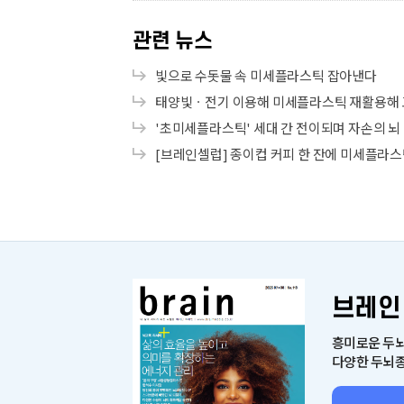
관련 뉴스
빛으로 수돗물 속 미세플라스틱 잡아낸다
태양빛ㆍ전기 이용해 미세플라스틱 재활용해 
'초미세플라스틱' 세대 간 전이되며 자손의 뇌
[브레인셀럽] 종이컵 커피 한 잔에 미세플라스틱
브레인
흥미로운 두뇌
다양한 두뇌