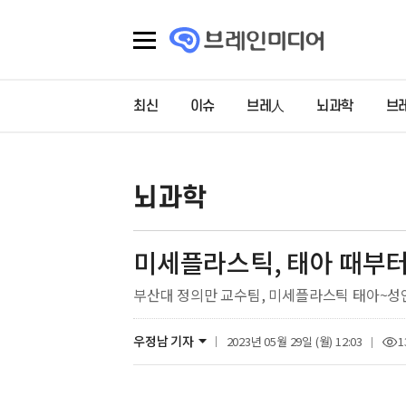
최신
이슈
브레人
뇌과학
브
뇌과학
미세플라스틱, 태아 때부터
부산대 정의만 교수팀, 미세플라스틱 태아~성인
우정남 기자
2023년 05월 29일 (월) 12:03
1