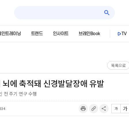
레인트레이닝
트렌드
인사이트
브레인Book
TV
목록으로
 뇌에 축적돼 신경발달장애 유발
 전 주기 연구 수행
가
334
가