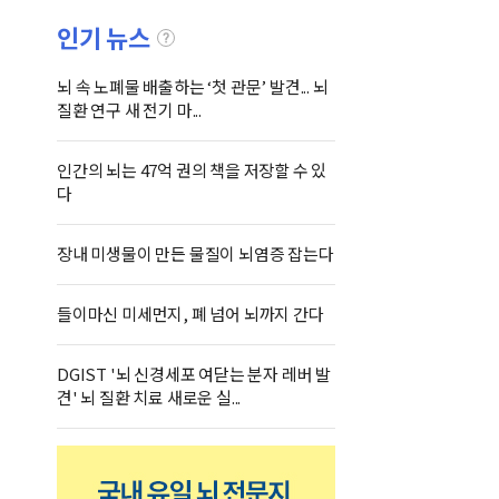
인기 뉴스
뇌 속 노폐물 배출하는 ‘첫 관문’ 발견... 뇌
질환 연구 새 전기 마...
인간의 뇌는 47억 권의 책을 저장할 수 있
다
장내 미생물이 만든 물질이 뇌염증 잡는다
들이마신 미세먼지, 폐 넘어 뇌까지 간다
DGIST '뇌 신경세포 여닫는 분자 레버 발
견' 뇌 질환 치료 새로운 실...