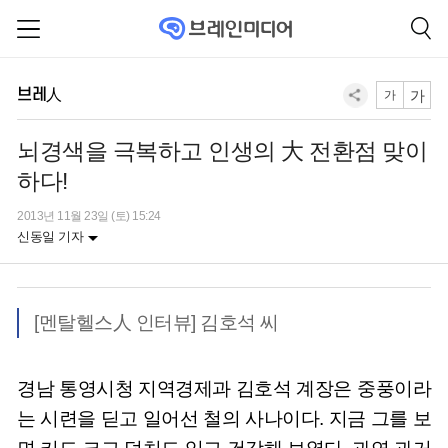
브레人
가
가
뇌경색을 극복하고 인생의 大 전환점 맞이
하다!
2013년 11월 23일 (토) 15:24
신동일 기자
[멘탈헬스人 인터뷰] 김호석 씨
경남 통영시청 지역경제과 김호석 계장은 중풍이라
는 시련을 딛고 일어선 철의 사나이다. 지금 그를 보