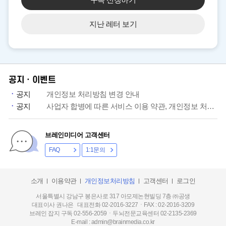
지난 레터 보기
공지ㆍ이벤트
공지
개인정보 처리방침 변경 안내
공지
사업자 합병에 따른 서비스 이용 약관, 개인정보 처리방침 개정 안내
브레인미디어 고객센터
FAQ
1:1문의
소개
이용약관
개인정보처리방침
고객센터
로그인
서울특별시 강남구 봉은사로 317 아모제논현빌딩 7층 ㈜공생
대표이사 권나은 대표전화 02-2016-3227ㆍFAX : 02-2016-3209
브레인 잡지 구독 02-556-2059ㆍ두뇌전문교육센터 02-2135-2369
E-mail : admin@brainmedia.co.kr