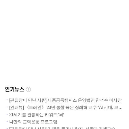
인기뉴스
[편집장이 만난 사람] 세종공동캠퍼스 운영법인 한석수 이사장
[인터뷰] 《브레인》 23년 통찰 묶은 장래혁 교수 “AI 시대, 브레인 리부팅 위한 ‘내적역량’이 인류의 진짜 무기”
21세기를 관통하는 키워드 ‘뇌’
나만의 근력운동 프로그램
[편집장이 만난 사람] 김태유 문명사 학자, 서울대 명예교수