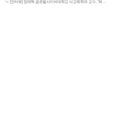
[인터뷰] 장래혁 글로벌사이버대학교 뇌교육학과 교수, "AI 시대 인간 내적역량 계발"