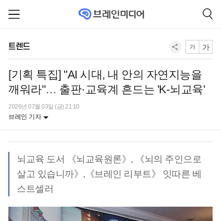
트렌드
가
가
[기획 특집] "AI 시대, 내 안의 자연지능을
깨워라"… 출판·교육계 흔드는 'K-뇌교육'
2026년 07월 03일 (금) 21:10
브레인 기자
뇌교육 도서 《뇌교육원론》, 《뇌의 주인으로
살고 있습니까》,《브레인 리부트》 잇따른 베
스트셀러