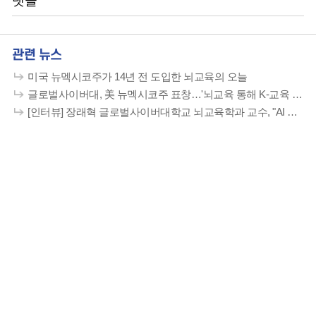
댓글
관련 뉴스
미국 뉴멕시코주가 14년 전 도입한 뇌교육의 오늘
글로벌사이버대, 美 뉴멕시코주 표창…'뇌교육 통해 K-교육 힘 전파'
[인터뷰] 장래혁 글로벌사이버대학교 뇌교육학과 교수, "AI 시대 인간 내적역량 계발"