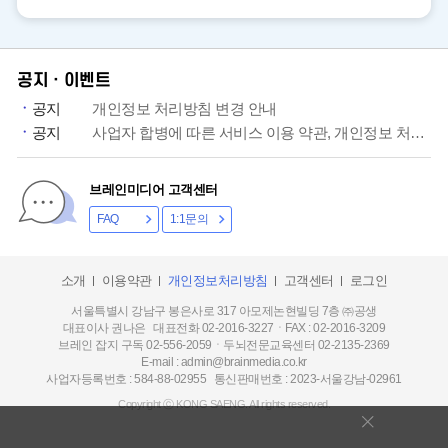
공지ㆍ이벤트
공지
개인정보 처리방침 변경 안내
공지
사업자 합병에 따른 서비스 이용 약관, 개인정보 처리방침 개정 안내
브레인미디어 고객센터
FAQ
1:1문의
소개
이용약관
개인정보처리방침
고객센터
로그인
서울특별시 강남구 봉은사로 317 아모제논현빌딩 7층 ㈜공생
대표이사 권나은 대표전화 02-2016-3227ㆍFAX : 02-2016-3209
브레인 잡지 구독 02-556-2059ㆍ두뇌전문교육센터 02-2135-2369
E-mail : admin@brainmedia.co.kr
사업자등록번호 : 584-88-02955 통신판매번호 : 2023-서울강남-02961
Copyright ⓒ KONG SAENG. All rights reserved.