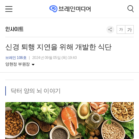
인사이트
가
가
신경 퇴행 지연을 위해 개발한 식단
브레인 106호
2024년 09월 05일 (목) 19:40
양현정 부원장
닥터 양의 뇌 이야기