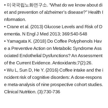
• 미국국립노화연구소. “What do we know about di
et and prevention of alzheimer’s disease?” Health I
nformation.
• Crane et al. (2013) Glucose Levels and Risk of D
ementia. N Engl J Med 2013; 369:540-548
• Yamagata K. (2018) Do Coffee Polyphenols Hav
e a Preventive Action on Metabolic Syndrome Ass
ociated Endothelial Dysfunctions? An Assessment
of the Current Evidence. Antioxidants;7(2):26.
• Wu L, Sun D, He Y. (2016) Coffee intake and the i
ncident risk of cognitive disorders: A dose-respons
e meta-analysis of nine prospective cohort studies.
Clinical Nutrition. (3):730-736